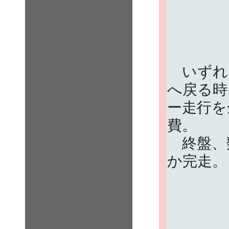
いずれ
へ戻る時
ー走行を
費。
終盤、
か完走。