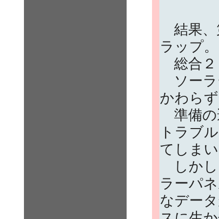
結果、
ラップ。
総合２
ソーラ
かわらず
準備の
トラブル
てしまい
しかし
ラーパネ
なデータ
スに生か