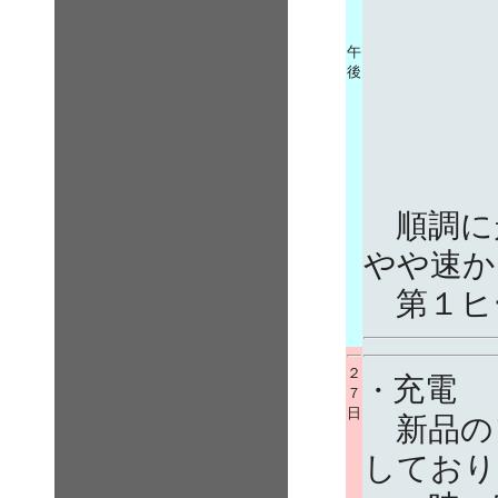
午
後
順調に
やや速か
第１ヒ
２
充電
・
７
日
新品の
しており