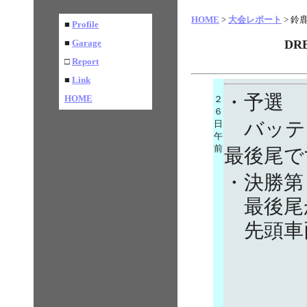
HOME
>
大会レポート
> 鈴鹿
■
Profile
■
Garage
DR
□
Report
■
Link
・予選
HOME
２
６
日
バッテ
午
前
最後尾で
・決勝第
最後尾
先頭車