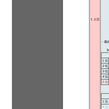
１３日
・最
１位
２位
３位
４位
５位
１位
・