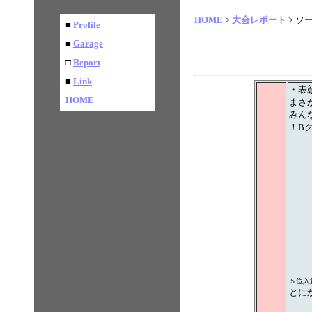
HOME
>
大会レポート
> ソ
■
Profile
■
Garage
□
Report
■
Link
・表
HOME
まさ
みん
！B
５位入
とに