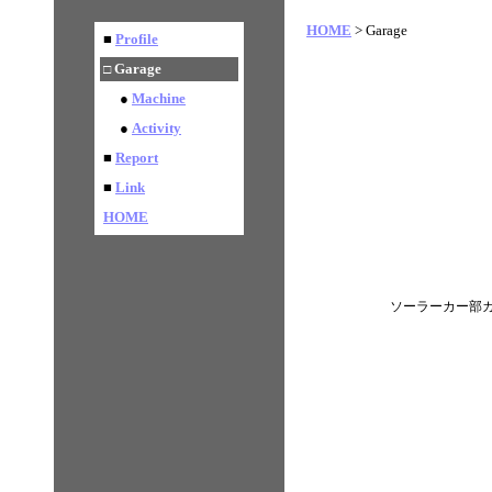
HOME
> Garage
■
Profile
Garage
□
●
Machine
●
Activity
■
Report
■
Link
HOME
ソーラーカー部